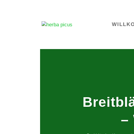
WILLK
Breitbl
–