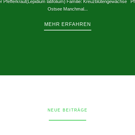
der Pfefferkraut(Lepidium latifolium) Familie: Kreuzblütengewächse 
Ostsee Manchmal...
MEHR ERFAHREN
NEUE BEITRÄGE