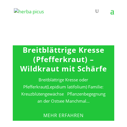
Breitblättrige Kresse
(Pfefferkraut) –
Wildkraut mit Schärfe
Breitblättrige Kresse oder
Pfefferkraut(Lepidium latifolium) Familie:
Kreuzblütengewächse Pflanzenbegegnung
an der Ostsee Manchmal...
MEHR ERFAHREN