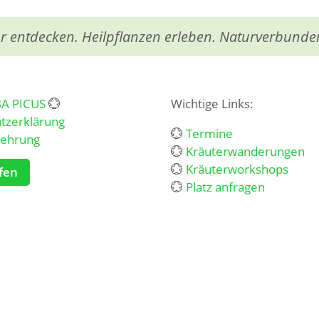
r entdecken. Heilpflanzen erleben. Naturverbunde
BA PICUS
💮
Wichtige Links:
tzerklärung
💮
Termine
lehrung
💮
Kräuterwanderungen
💮
Kräuterworkshops
fen
💮
Platz anfragen