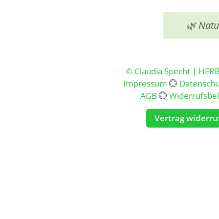
🌿 Natu
© Claudia Specht | HER
Impressum
💮
Datenschu
AGB
💮
Widerrufsbe
Vertrag widerru