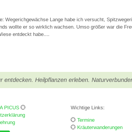
lie: Wegerichgewächse Lange habe ich versucht, Spitzweger
nds wollte er so wirklich wachsen. Umso größer war die Fre
 Wiese entdeckt habe....
r entdecken. Heilpflanzen erleben. Naturverbunde
BA PICUS
💮
Wichtige Links:
tzerklärung
💮
Termine
lehrung
💮
Kräuterwanderungen