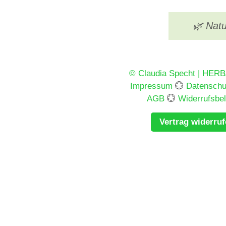
🌿 Natu
© Claudia Specht | HER
Impressum
💮
Datenschu
AGB
💮
Widerrufsbe
Vertrag widerru