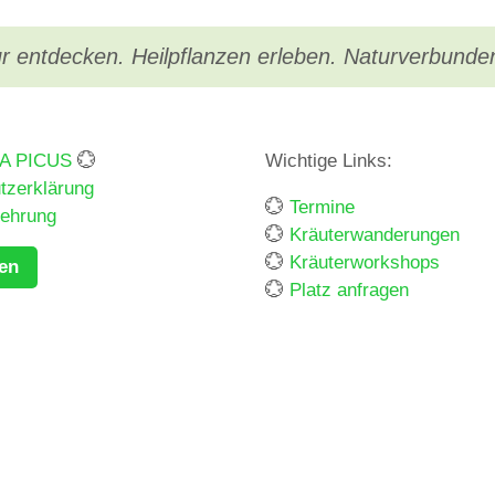
r entdecken. Heilpflanzen erleben. Naturverbunde
BA PICUS
💮
Wichtige Links:
tzerklärung
💮
Termine
lehrung
💮
Kräuterwanderungen
💮
Kräuterworkshops
fen
💮
Platz anfragen