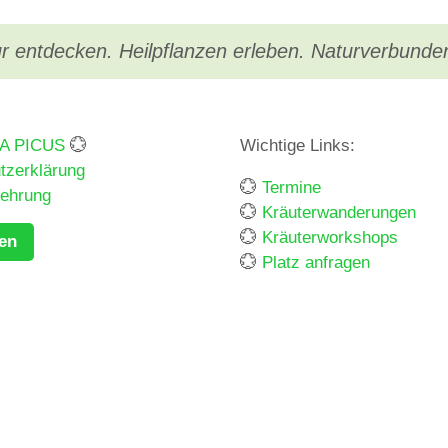
r entdecken. Heilpflanzen erleben. Naturverbunde
BA PICUS
💮
Wichtige Links:
tzerklärung
💮
Termine
lehrung
💮
Kräuterwanderungen
💮
Kräuterworkshops
fen
💮
Platz anfragen