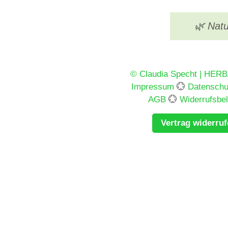
🌿 Natu
© Claudia Specht | HER
Impressum
💮
Datenschu
AGB
💮
Widerrufsbe
Vertrag widerru