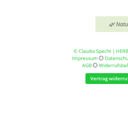
🌿 Natu
© Claudia Specht | HER
Impressum
💮
Datenschu
AGB
💮
Widerrufsbe
Vertrag widerru