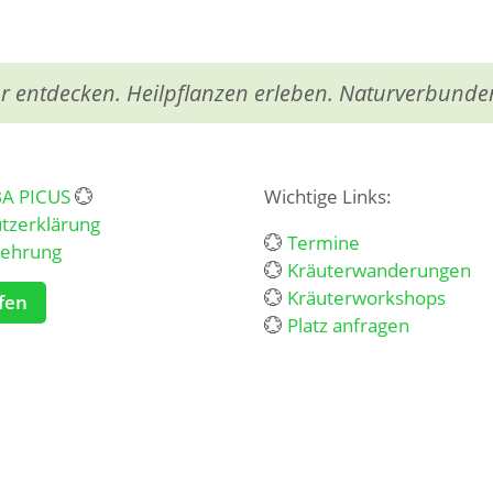
r entdecken. Heilpflanzen erleben. Naturverbunde
BA PICUS
💮
Wichtige Links:
tzerklärung
💮
Termine
lehrung
💮
Kräuterwanderungen
💮
Kräuterworkshops
fen
💮
Platz anfragen