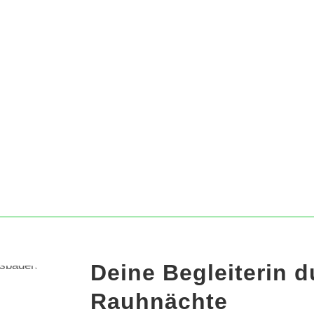
Ausblick auf das neue
hr
ahre, wie die Themen der
hnächte dein kommendes
r begleiten können.
Deine Begleiterin d
Rauhnächte