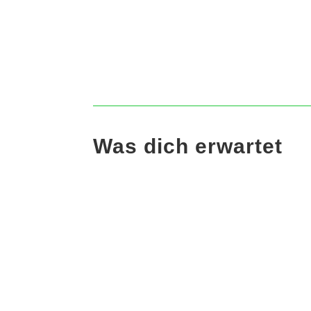
Was dich erwartet
🌿 Vorbereitung
🔥 
Du erhältst inspirierende
Ent
Tipps, Werkzeuge und
Weg
Materialien, die dich durch die
dei
Rauhnächte begleiten.
pas