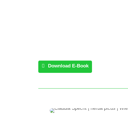
🌙 Die zwölf Rauhnächte
✨ 
Ja
Jede Nacht schenkt dir
Erf
Impulse, Reflexionsfragen
Rau
und Inspiration für den
Jah
folgenden Tag.
Download E-Book