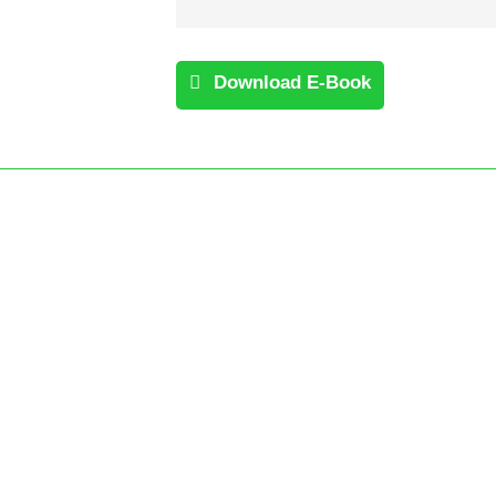
Download E-Book
Rituale & Begleiter
decke Rituale und
begleiter, die zu dir und
ner persönlichen Reise
sen.